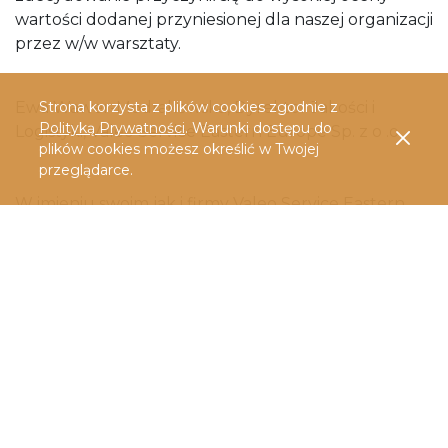
wartości dodanej przyniesionej dla naszej organizacji
przez w/w warsztaty.
Ewa Wawer-Modrakowska, Dyrektor Jakości i
Strona korzysta z plików cookies zgodnie z
Polityką Prywatności
. Warunki dostępu do
Logistyki, Valeo Service Eastern Europe Sp. z o .o.
plików cookies możesz określić w Twojej
przeglądarce.
W imieniu swoim jak i firmy Valeo Service Eastern
Europe chcę serdecznie podziękować za
profesjonalne przeprowadzenie warsztatu z
zakresu S&0P, w którym miałam okazję wziąć udział
w kwietniu 2016 roku.
Tematyka idealnie wpasowała się w potrzeby jakie
mieliśmy w ówczesnym momencie, a sam warsztat
spełnił w 100% nasze oczekiwania.