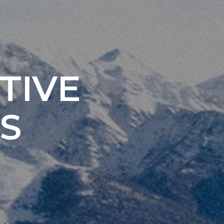
TIVE
S