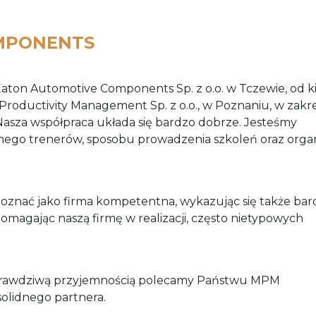
MPONENTS
Eaton Automotive Components Sp. z o.o. w Tczewie, od k
Productivity Management Sp. z o.o., w Poznaniu, w zakre
. Nasza współpraca układa się bardzo dobrze. Jesteśmy
ego trenerów, sposobu prowadzenia szkoleń oraz organ
poznać jako firma kompetentna, wykazując się także bar
pomagając naszą firmę w realizacji, często nietypowych
 prawdziwą przyjemnością polecamy Państwu MPM
solidnego partnera.